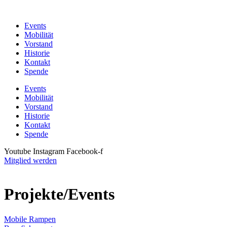
Zum
Inhalt
Events
wechseln
Mobilität
Vorstand
Historie
Kontakt
Spende
Events
Mobilität
Vorstand
Historie
Kontakt
Spende
Youtube
Instagram
Facebook-f
Mitglied werden
Projekte/Events
Mobile Rampen