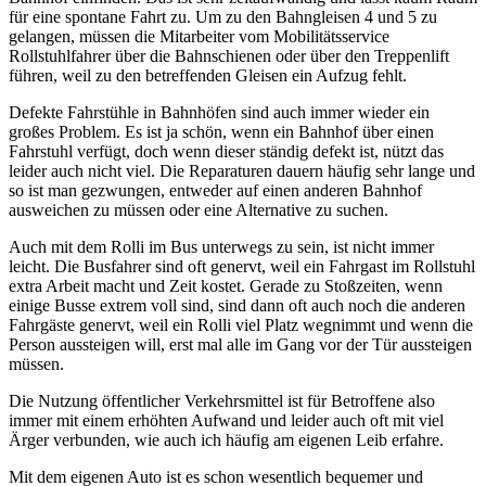
für eine spontane Fahrt zu. Um zu den Bahngleisen 4 und 5 zu
gelangen, müssen die Mitarbeiter vom Mobilitätsservice
Rollstuhlfahrer über die Bahnschienen oder über den Treppenlift
führen, weil zu den betreffenden Gleisen ein Aufzug fehlt.
Defekte Fahrstühle in Bahnhöfen sind auch immer wieder ein
großes Problem. Es ist ja schön, wenn ein Bahnhof über einen
Fahrstuhl verfügt, doch wenn dieser ständig defekt ist, nützt das
leider auch nicht viel. Die Reparaturen dauern häufig sehr lange und
so ist man gezwungen, entweder auf einen anderen Bahnhof
ausweichen zu müssen oder eine Alternative zu suchen.
Auch mit dem Rolli im Bus unterwegs zu sein, ist nicht immer
leicht. Die Busfahrer sind oft genervt, weil ein Fahrgast im Rollstuhl
extra Arbeit macht und Zeit kostet. Gerade zu Stoßzeiten, wenn
einige Busse extrem voll sind, sind dann oft auch noch die anderen
Fahrgäste genervt, weil ein Rolli viel Platz wegnimmt und wenn die
Person aussteigen will, erst mal alle im Gang vor der Tür aussteigen
müssen.
Die Nutzung öffentlicher Verkehrsmittel ist für Betroffene also
immer mit einem erhöhten Aufwand und leider auch oft mit viel
Ärger verbunden, wie auch ich häufig am eigenen Leib erfahre.
Mit dem eigenen Auto ist es schon wesentlich bequemer und