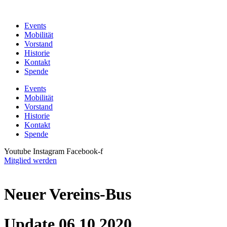
Zum
Inhalt
Events
wechseln
Mobilität
Vorstand
Historie
Kontakt
Spende
Events
Mobilität
Vorstand
Historie
Kontakt
Spende
Youtube
Instagram
Facebook-f
Mitglied werden
Neuer Vereins-Bus
Update 06.10.2020