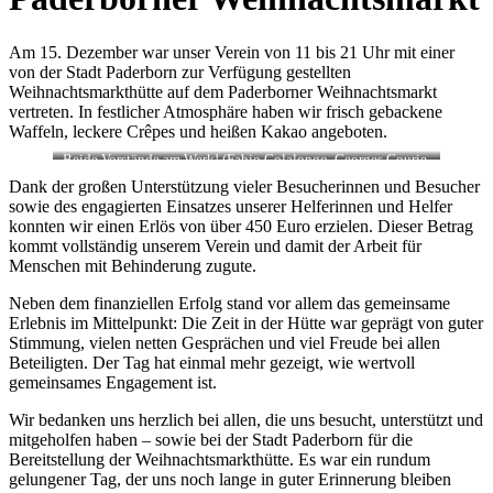
Am 15. Dezember war unser Verein von 11 bis 21 Uhr mit einer
von der Stadt Paderborn zur Verfügung gestellten
Weihnachtsmarkthütte auf dem Paderborner Weihnachtsmarkt
vertreten. In festlicher Atmosphäre haben wir frisch gebackene
Waffeln, leckere Crêpes und heißen Kakao angeboten.
Beide Vorstände am Werk! (Fabio Colalongo, Georges Gourie,
Peter Schäfer, von links nach rechts)
Dank der großen Unterstützung vieler Besucherinnen und Besucher
sowie des engagierten Einsatzes unserer Helferinnen und Helfer
konnten wir einen Erlös von über 450 Euro erzielen. Dieser Betrag
kommt vollständig unserem Verein und damit der Arbeit für
Menschen mit Behinderung zugute.
Neben dem finanziellen Erfolg stand vor allem das gemeinsame
Erlebnis im Mittelpunkt: Die Zeit in der Hütte war geprägt von guter
Stimmung, vielen netten Gesprächen und viel Freude bei allen
Beteiligten. Der Tag hat einmal mehr gezeigt, wie wertvoll
gemeinsames Engagement ist.
Wir bedanken uns herzlich bei allen, die uns besucht, unterstützt und
mitgeholfen haben – sowie bei der Stadt Paderborn für die
Bereitstellung der Weihnachtsmarkthütte. Es war ein rundum
gelungener Tag, der uns noch lange in guter Erinnerung bleiben