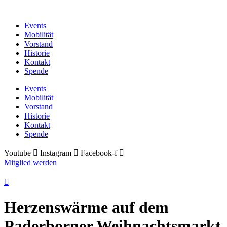
Zum
Inhalt
Events
wechseln
Mobilität
Vorstand
Historie
Kontakt
Spende
Events
Mobilität
Vorstand
Historie
Kontakt
Spende
Youtube
Instagram
Facebook-f
Mitglied werden
Herzenswärme auf dem
Paderborner Weihnachtsmarkt