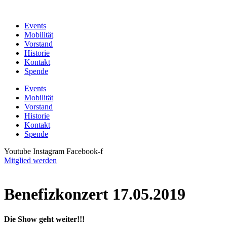
Zum
Inhalt
Events
wechseln
Mobilität
Vorstand
Historie
Kontakt
Spende
Events
Mobilität
Vorstand
Historie
Kontakt
Spende
Youtube
Instagram
Facebook-f
Mitglied werden
Benefizkonzert 17.05.2019
Die Show geht weiter!!!