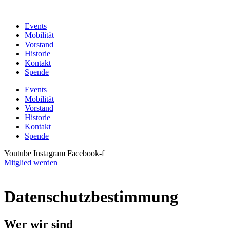
Zum
Inhalt
Events
wechseln
Mobilität
Vorstand
Historie
Kontakt
Spende
Events
Mobilität
Vorstand
Historie
Kontakt
Spende
Youtube
Instagram
Facebook-f
Mitglied werden
Datenschutzbestimmung
Wer wir sind